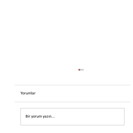
Yorumlar
Bir yorum yazın...
Avustralya hakkında ilginç gerçekler 2