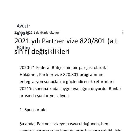
Avustr
alya'd
21 Mar 2022
1 dakikada okunur
2021 yılı Partner vize 820/801 (alt
a
Eğitim
sınıf) değişiklikleri
2020-21 Federal Bütçesinin bir parçası olarak 
Hükümet, Partner vize 820.801 programının 
entegrasyon sonuçlarını güçlendirecek reformları 
2021'in sonuna kadar uygulayacağını duyurdu. Bunlar 
arasında şunlar yer alıyor:
1- Sponsorluk
Şu anda, Partner  vizeye başvurulduğunda, hem 