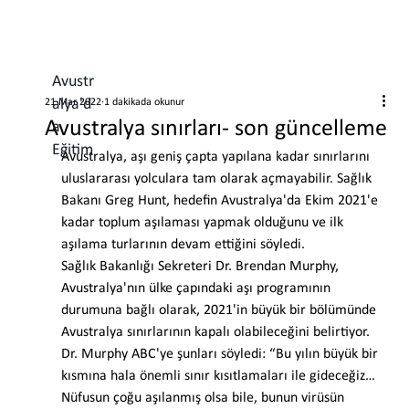
Avustr
alya'd
21 Mar 2022
1 dakikada okunur
Avustralya sınırları- son güncelleme
a
Eğitim
Avustralya, aşı geniş çapta yapılana kadar sınırlarını 
uluslararası yolculara tam olarak açmayabilir. Sağlık 
Bakanı Greg Hunt, hedefin Avustralya'da Ekim 2021'e 
kadar toplum aşılaması yapmak olduğunu ve ilk 
aşılama turlarının devam ettiğini söyledi. 
Sağlık Bakanlığı Sekreteri Dr. Brendan Murphy, 
Avustralya'nın ülke çapındaki aşı programının 
durumuna bağlı olarak, 2021'in büyük bir bölümünde 
Avustralya sınırlarının kapalı olabileceğini belirtiyor. 
Dr. Murphy ABC'ye şunları söyledi: “Bu yılın büyük bir 
kısmına hala önemli sınır kısıtlamaları ile gideceğiz… 
Nüfusun çoğu aşılanmış olsa bile, bunun virüsün 