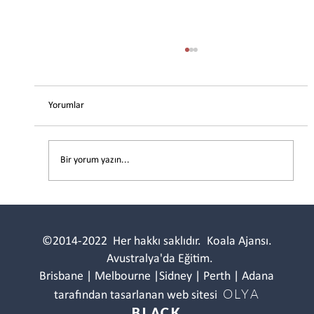
Yorumlar
Bir yorum yazın...
2021 yılı Partner vize 820/801 (alt sınıf)
değişiklikleri
©2014-2022
Her hakkı saklıdır.
Koala Ajansı.
Avustralya'da Eğitim.
Brisbane | Melbourne |Sidney | Perth | Adana
OLYA
tarafından tasarlanan web sitesi
BLACK