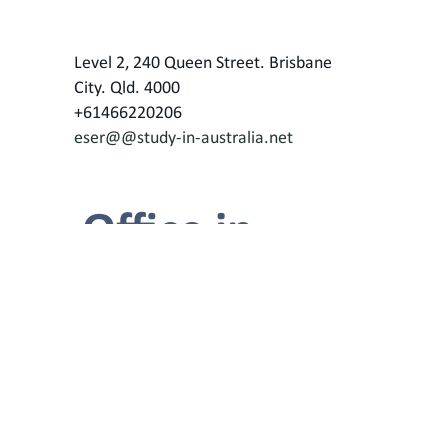
Level 2, 240 Queen Street. Brisbane
City. Qld. 4000
+61466220206
eser@
@study-in-australia.net
Office in
Melbourne,
Australia
120 Spencer St, Melbourne VIC 3000
+61466220206